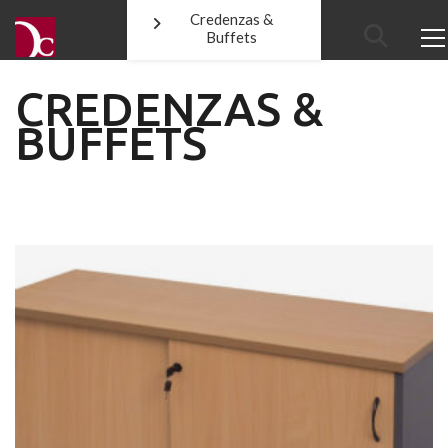
Credenzas &
Buffets
CREDENZAS &
BUFFETS