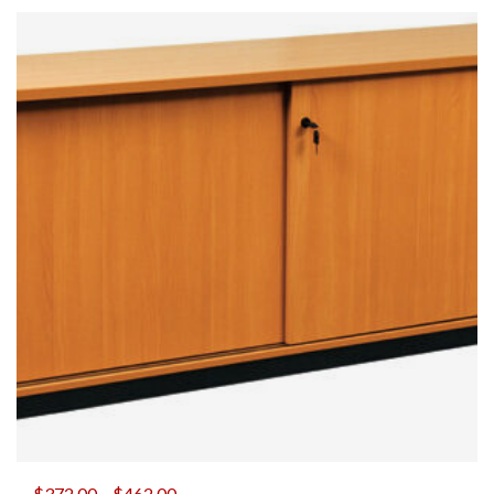
$
372.00
–
$
462.00